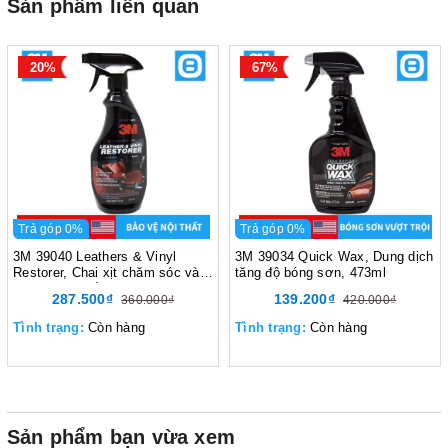
Sản phẩm liên quan
20%
67%
Trả góp 0%
Trả góp 0%
3M 39040 Leathers & Vinyl
3M 39034 Quick Wax, Dung dịch
Restorer, Chai xịt chăm sóc và
tăng độ bóng sơn, 473ml
bảo vệ nội thất ô tô, 473ml
287.500₫
139.200₫
360.000₫
420.000₫
Tình trạng:
Còn hàng
Tình trạng:
Còn hàng
Sản phẩm bạn vừa xem