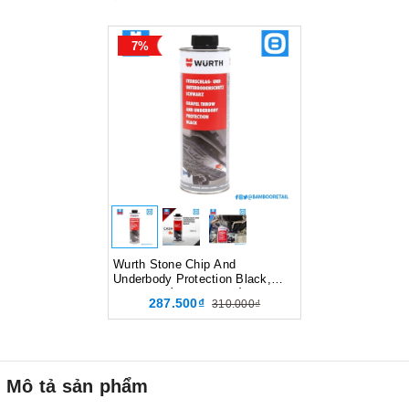
7%
Wurth Stone Chip And
Underbody Protection Black,
Sơn phủ gầm UBS chống đá
287.500₫
310.000₫
văng, Màu đen, 1l, 0892075200
Mô tả sản phẩm