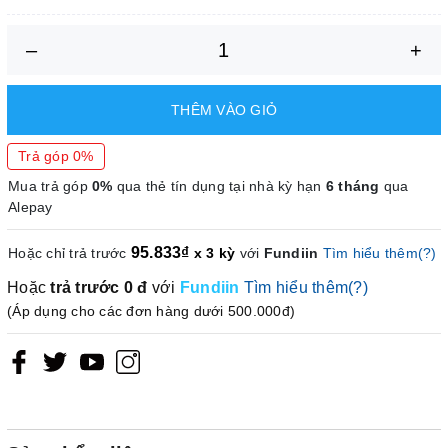
Có thể sơn bóng sau
1 h
–
+
Thời gian sấy khô/điều
1,5 h / ở nhiệt độ 20°C và độ ẩm
kiện
tương đối 65%
THÊM VÀO GIỎ
Tỷ trọng/điều kiện
1,08 kg/l / ở nhiệt độ 20°C
Trả góp 0%
Khả năng chịu nhiệt tối
-40 to 90 °C
thiểu/tối đa
Mua trả góp
0%
qua thẻ tín dụng tại nhà kỳ hạn
6 tháng
qua
Alepay
Khả năng chịu nhiệt tối
90 °C
95.833₫
đa
Hoặc chỉ trả trước
x 3 kỳ
với
Fundiin
Tìm hiểu thêm(?)
Hoặc
trả trước
0 đ
với
Fundiin
Tìm hiểu thêm(?)
Dung tích
1000 ml
(Áp dụng cho các đơn hàng dưới 500.000đ)
Trọng lượng
1080 g