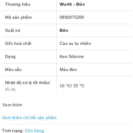
Thương hiệu
Wurth - Đức
Mã sản phẩm
0892075200
Xuất xứ
Đức
Gốc hoá chất
Cao su tự nhiên
Dạng
Keo Silicone
Màu sắc
Màu đen
Nhiệt độ xử lý tối thiểu/
10 °C/ 25 °C
tối đa
Áp suất tối đa/ tối thiểu
4 bar/ 2 bar
Xem thêm
Khoảng cách phun tối
Xem thêm chi tiết sản phẩm
20-30 cm
thiểu/tối đa
Tình trạng:
Còn hàng