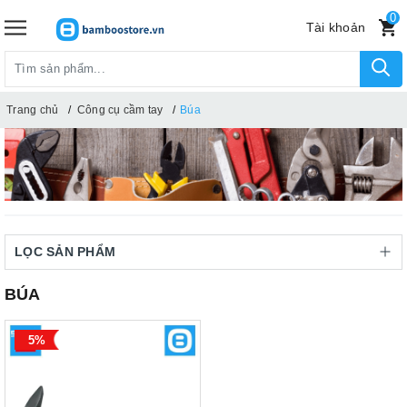
0
Tài khoản
Trang chủ
Công cụ cầm tay
Búa
LỌC SẢN PHẨM
BÚA
5%