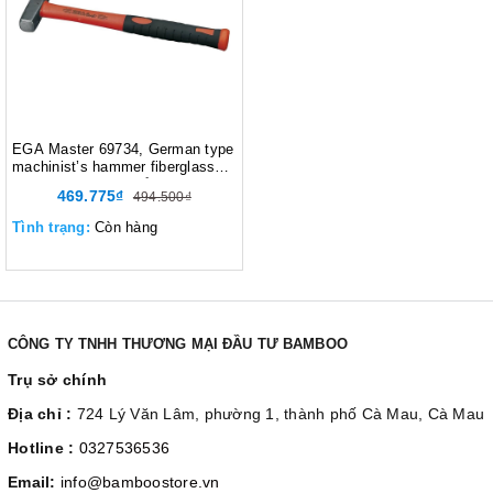
EGA Master 69734, German type
machinist’s hammer fiberglass
handle, Búa máy kiểu Đức có tay
469.775₫
494.500₫
cầm sợi thủy tinh, Độ cứng 50-
58HRC trong vùng va đập, Màu
Tình trạng:
Còn hàng
đỏ đen
CÔNG TY TNHH THƯƠNG MẠI ĐẦU TƯ BAMBOO
Trụ sở chính
Địa chỉ :
724 Lý Văn Lâm, phường 1, thành phố Cà Mau, Cà Mau
Hotline :
0327536536
Email:
info@bamboostore.vn