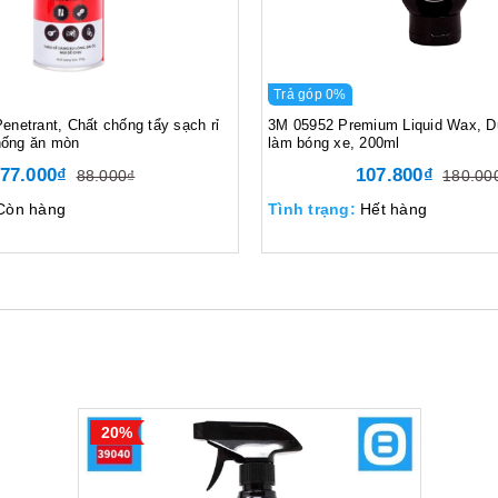
Trả góp 0%
netrant, Chất chống tẩy sạch rỉ
3M 05952 Premium Liquid Wax, Du
chống ăn mòn
làm bóng xe, 200ml
77.000₫
107.800₫
88.000₫
180.00
Còn hàng
Tình trạng:
Hết hàng
20%