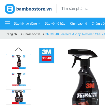
Bảo hộ lao động
Bảo vệ hô hấp
Kính bảo hộ
Chăm só
Trang chủ
Chăm sóc xe
3M 39040 Leathers & Vinyl Restorer, Chai xịt