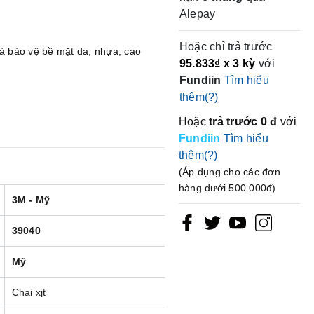
Alepay
Hoặc chỉ trả trước
và bảo vệ bề mặt da, nhựa, cao
95.833₫
x 3 kỳ
với
Fundiin
Tìm hiểu
thêm(?)
Hoặc
trả trước
0 đ
với
Fundiin
Tìm hiểu
thêm(?)
(Áp dụng cho các đơn
hàng dưới 500.000đ)
3M - Mỹ
39040
Mỹ
Chai xịt