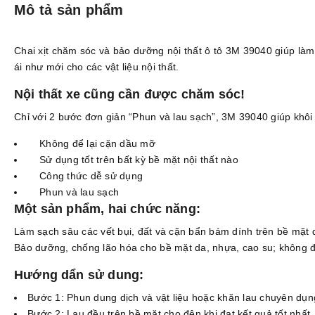
Mô tả sản phẩm
Chai xịt chăm sóc và bảo dưỡng nội thất ô tô 3M 39040 giúp làm
ái như mới cho các vật liệu nội thất.
Nội thất xe cũng cần được chăm sóc!
Chỉ với 2 bước đơn giản “Phun và lau sạch”, 3M 39040 giúp khôi 
Không để lại cặn dầu mỡ
Sử dụng tốt trên bất kỳ bề mặt nội thất nào
Công thức dễ sử dụng
Phun và lau sạch
Một sản phẩm, hai chức năng:
Làm sạch sâu các vết bụi, đất và cặn bẩn bám dính trên bề mặt 
Bảo dưỡng, chống lão hóa cho bề mặt da, nhựa, cao su; không để
Hướng dẩn sử dung:
Bước 1: Phun dung dịch và vật liệu hoặc khăn lau chuyên dụn
Bước 2: Lau đều trên bề mặt cho đên khi đạt kết quả tốt nhất