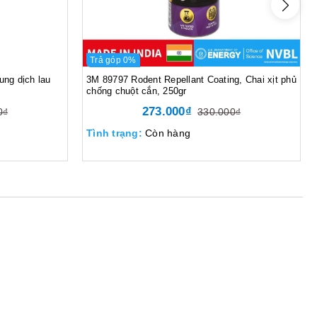
Trả góp 0%
ng dịch lau
3M 89797 Rodent Repellant Coating, Chai xịt phủ
chống chuột cắn, 250gr
273.000₫
0₫
330.000₫
Tình trạng:
Còn hàng