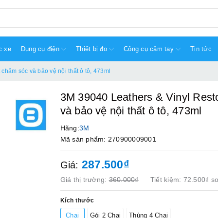
c xe
Dụng cụ điện
Thiết bị đo
Công cụ cầm tay
Tin tức
 chăm sóc và bảo vệ nội thất ô tô, 473ml
3M 39040 Leathers & Vinyl Resto
và bảo vệ nội thất ô tô, 473ml
Hãng:
3M
Mã sản phẩm: 270900009001
287.500₫
Giá:
Giá thị trường:
360.000₫
Tiết kiệm:
72.500₫
so
Kích thước
Chai
Gói 2 Chai
Thùng 4 Chai