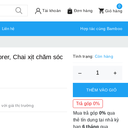
0
Tài khoản
Đơn hàng
Giỏ hàng
Hợp tác cùng Bamboo
Liên hệ
rer, Chai xịt chăm sóc
Tình trạng:
Còn hàng
–
+
THÊM VÀO GIỎ
Trả góp 0%
 với giá thị trường
Mua trả góp
0%
qua
thẻ tín dụng tại nhà kỳ
hạn
6 tháng
qua