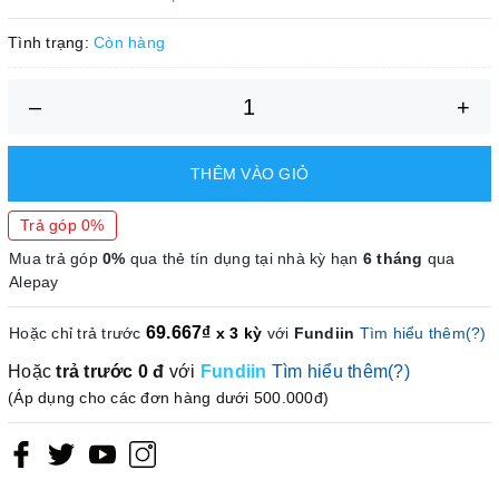
ngắn
Tình trạng:
Còn hàng
Nước muối
Dung dịch kiềm yếu
Độ bền chống
–
+
Axít yếu
Nước bắn
THÊM VÀO GIỎ
Điểm bắt lửa tối thiểu
300 °C
Trả góp 0%
Dung tích
500 ml
Mua trả góp
0%
qua thẻ tín dụng tại nhà kỳ hạn
6 tháng
qua
Alepay
69.667₫
Hoặc chỉ trả trước
x 3 kỳ
với
Fundiin
Tìm hiểu thêm(?)
Hoặc
trả trước
0 đ
với
Fundiin
Tìm hiểu thêm(?)
(Áp dụng cho các đơn hàng dưới 500.000đ)