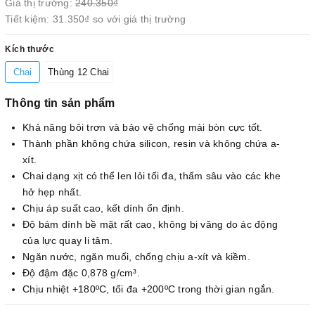
Giá thị trường:
240.350₫
Tiết kiệm:
31.350₫
so với giá thị trường
Kích thước
Chai
Thùng 12 Chai
Thông tin sản phẩm
Khả năng bôi trơn và bảo vệ chống mài bòn cực tốt.
Thành phần không chứa silicon, resin và không chứa a-
xít.
Chai dạng xịt có thể len lỏi tối đa, thấm sâu vào các khe
hở hẹp nhất.
Chịu áp suất cao, kết dính ổn định.
Độ bám dính bề mặt rất cao, không bị văng do ác động
của lực quay li tâm.
Ngăn nước, ngăn muối, chống chịu a-xít và kiềm.
Độ đậm đặc 0,878 g/cm³.
Chịu nhiệt +180ºC, tối đa +200ºC trong thời gian ngắn.