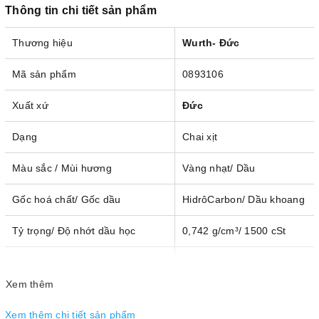
Thông tin chi tiết sản phẩm
Thương hiệu
Wurth- Đức
Mã sản phẩm
0893106
Xuất xứ
Đức
Dạng
Chai xịt
Màu sắc / Mùi hương
Vàng nhạt/ Dầu
Gốc hoá chất/ Gốc dầu
HidrôCarbon/ Dầu khoang
Tỷ trọng/ Độ nhớt dầu học
0,742 g/cm³/ 1500 cSt
Điều kiện nhiệt độ tối thiểu/ Tối
-25 °C/ 180 °C
đa
Xem thêm
200°C trong thời gian
Xem thêm chi tiết sản phẩm
Khả năng chịu nhiệt tối đa