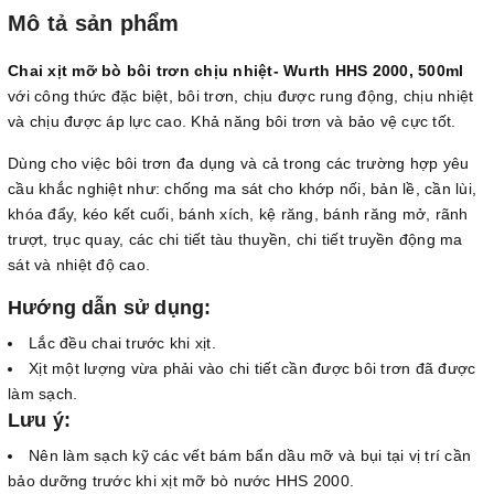
Mô tả sản phẩm
Chai xịt mỡ bò bôi trơn chịu nhiệt- Wurth HHS 2000, 500ml
với công thức đặc biệt, bôi trơn, chịu được rung động, chịu nhiệt
và chịu được áp lực cao. Khả năng bôi trơn và bảo vệ cực tốt.
Dùng cho việc bôi trơn đa dụng và cả trong các trường hợp yêu
cầu khắc nghiệt như: chống ma sát cho khớp nối, bản lề, cần lùi,
khóa đẩy, kéo kết cuối, bánh xích, kệ răng, bánh răng mở, rãnh
trượt, trục quay, các chi tiết tàu thuyền, chi tiết truyền động ma
sát và nhiệt độ cao.
Hướng dẫn sử dụng:
Lắc đều chai trước khi xịt.
Xịt một lượng vừa phải vào chi tiết cần được bôi trơn đã được
làm sạch.
Lưu ý:
Nên làm sạch kỹ các vết bám bẩn dầu mỡ và bụi tại vị trí cần
bảo dưỡng trước khi xịt mỡ bò nước HHS 2000.