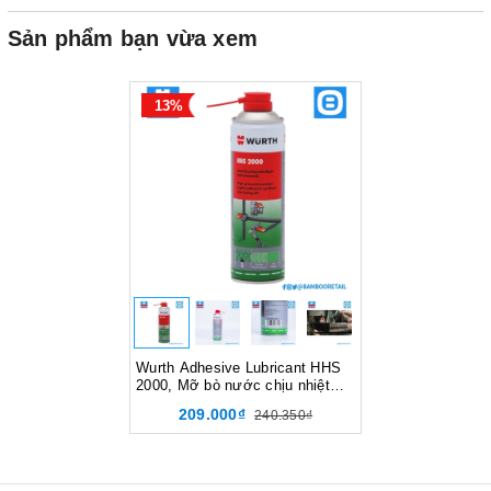
Sản phẩm bạn vừa xem
13%
Wurth Adhesive Lubricant HHS
2000, Mỡ bò nước chịu nhiệt
HHS 2000, 500ml, 0893106
209.000₫
240.350₫