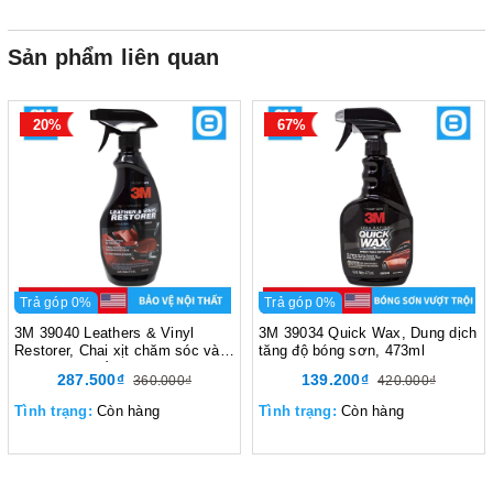
Sản phẩm liên quan
20%
67%
Trả góp 0%
Trả góp 0%
3M 39040 Leathers & Vinyl
3M 39034 Quick Wax, Dung dịch
Restorer, Chai xịt chăm sóc và
tăng độ bóng sơn, 473ml
bảo vệ nội thất ô tô, 473ml
287.500₫
139.200₫
360.000₫
420.000₫
Tình trạng:
Còn hàng
Tình trạng:
Còn hàng