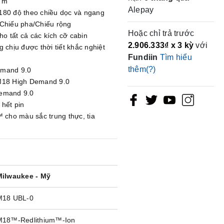
0 m
Alepay
 180 độ theo chiều dọc và ngang
 Chiếu pha/Chiếu rộng
Hoặc chỉ trả trước
o tất cả các kích cỡ cabin
2.906.333₫
x 3 kỳ
với
 chịu được thời tiết khắc nghiệt
Fundiin
Tìm hiểu
thêm(?)
emand 9.0
 M18 High Demand 9.0
Demand 9.0
 hết pin
cho màu sắc trung thực, tia
Milwaukee - Mỹ
M18 UBL-0
M18™-Redlithium™-Ion