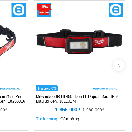
6%
Trả góp 0%
ấn đầu, Pin
Milwaukee IR HL450, Đèn LED quấn đầu, IP54,
đen, 18258016
Màu đỏ đen, 16110174
1.856.000₫
000₫
1.980.000₫
Tình trạng:
Còn hàng