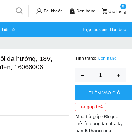
0
Tài khoản
Đơn hàng
Giỏ hàng
Hợp tác cùng Bamboo
Liên hệ
i đa hướng, 18V,
Tình trạng:
Còn hàng
 đen, 16066006
–
+
THÊM VÀO GIỎ
Trả góp 0%
₫
Mua trả góp
0%
qua
thẻ tín dụng tại nhà kỳ
hạn
6 tháng
qua