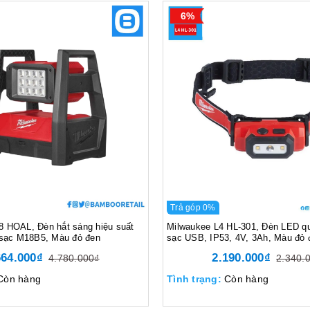
6%
Trả góp 0%
 HOAL, Đèn hắt sáng hiệu suất
Milwaukee L4 HL-301, Đèn LED qu
 sạc M18B5, Màu đỏ đen
sạc USB, IP53, 4V, 3Ah, Màu đỏ 
664.000₫
2.190.000₫
4.780.000₫
2.340.
Còn hàng
Tình trạng:
Còn hàng