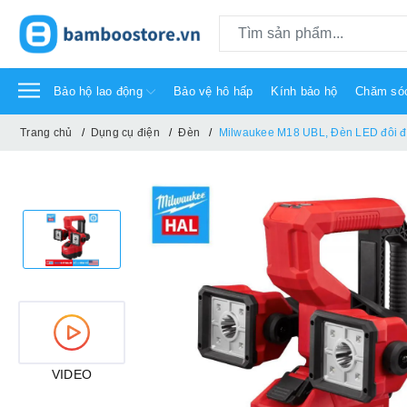
Bảo hộ lao động
Bảo vệ hô hấp
Kính bảo hộ
Chăm só
Trang chủ
Dụng cụ điện
Đèn
Milwaukee M18 UBL, Đèn LED đôi đ
VIDEO