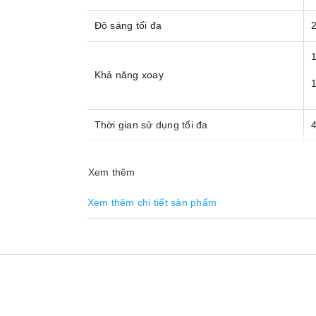
Độ sáng tối đa
2
1
Khả năng xoay
1
Thời gian sử dụng tối đa
4
Chế độ
Xem thêm
Tiện ích
K
Xem thêm chi tiết sản phẩm
Tiêu chuẩn IP
Điện thế (V)
Trọng lượng kèm pin 9Ah (kg)
4