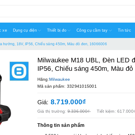
c xe
Dụng cụ điện
Thiết bị đo
Công cụ cầm tay
Tin tức
a hướng, 18V, IP56, Chiếu sáng 450m, Màu đỏ đen, 16066006
Milwaukee M18 UBL, Đèn LED đô
IP56, Chiếu sáng 450m, Màu đỏ
Hãng:
Milwaukee
Mã sản phẩm: 332941015001
8.719.000₫
Giá:
Giá thị trường:
9.336.000₫
Tiết kiệm:
617.000
Thông tin sản phẩm