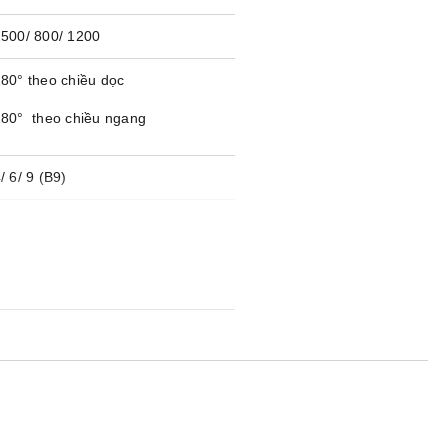
500/ 800/ 1200
80° theo chiều dọc
80° theo chiều ngang
/ 6/ 9 (B9)
Cao/ Thấp
ẹp lò xo
IP56
18
,7