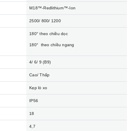
M18™-Redlithium™-Ion
2500/ 800/ 1200
180° theo chiều dọc
180° theo chiều ngang
4/ 6/ 9 (B9)
Cao/ Thấp
Kẹp lò xo
IP56
18
4,7