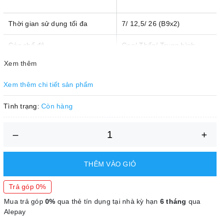
Thời gian sử dụng tối đa
7/ 12,5/ 26 (B9x2)
Các chế độ
Cao/ Thấp/ Trung bình
Xem thêm
Tiêu chuẩn IP
67
Xem thêm chi tiết sản phẩm
Điện thế (V)
18
Tình trạng:
Còn hàng
Trọng lượng kèm pin 9Ah (x2)
10,9
(kg)
–
+
THÊM VÀO GIỎ
Trả góp 0%
Mua trả góp
0%
qua thẻ tín dụng tại nhà kỳ hạn
6 tháng
qua
Alepay