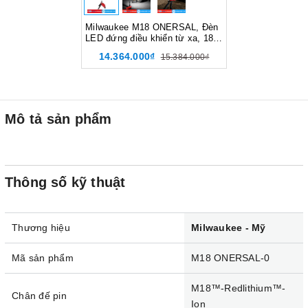
Milwaukee M18 ONERSAL, Đèn
LED đứng điều khiển từ xa, 18V,
IP67, Màu đỏ đen, 18175005
14.364.000₫
15.384.000₫
Mô tả sản phẩm
Thông số kỹ thuật
Thương hiệu
Milwaukee - Mỹ
Mã sản phẩm
M18 ONERSAL-0
M18™-Redlithium™-
Chân đế pin
Ion