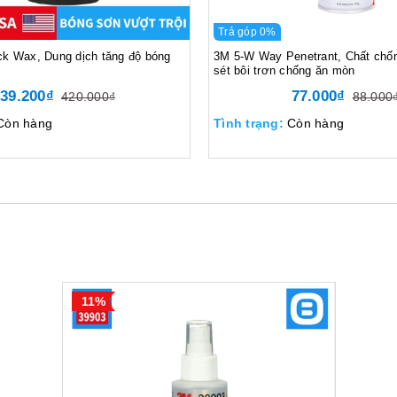
Trả góp 0%
k Wax, Dung dịch tăng độ bóng
3M 5-W Way Penetrant, Chất chốn
sét bôi trơn chống ăn mòn
39.200₫
77.000₫
420.000₫
88.000
Còn hàng
Tình trạng:
Còn hàng
11%