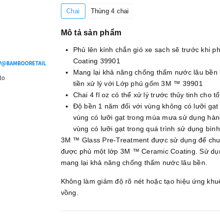
Chai
Thùng 4 chai
Mô tả sản phẩm
Phủ lên kính chắn gió xe sạch sẽ trước khi
Coating 39901
Mang lại khả năng chống thấm nước lâu bền 
to
tiền xử lý với Lớp phủ gốm 3M ™ 39901
Chai 4 fl oz có thể xử lý trước thủy tinh cho tố
Độ bền 1 năm đối với vùng không có lưỡi gạt
vùng có lưỡi gạt trong mùa mưa sử dụng hàng
vùng có lưỡi gạt trong quá trình sử dụng bìn
3M ™ Glass Pre-Treatment được sử dụng để chuẩ
được phủ một lớp 3M ™ Ceramic Coating. Sử dụ
mang lại khả năng chống thấm nước lâu bền.
Không làm giảm độ rõ nét hoặc tạo hiệu ứng kh
vồng.