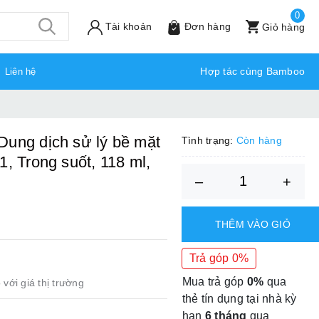
0
Tài khoản
Đơn hàng
Giỏ hàng
Hợp tác cùng Bamboo
Liên hệ
Dung dịch sử lý bề mặt
Tình trạng:
Còn hàng
, Trong suốt, 118 ml,
–
+
THÊM VÀO GIỎ
Trả góp 0%
Mua trả góp
0%
qua
 với giá thị trường
thẻ tín dụng tại nhà kỳ
hạn
6 tháng
qua