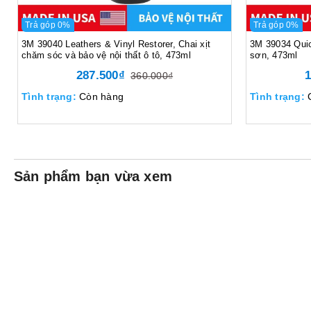
Trả góp 0%
Trả góp 0%
3M 39040 Leathers & Vinyl Restorer, Chai xịt
3M 39034 Quic
chăm sóc và bảo vệ nội thất ô tô, 473ml
sơn, 473ml
287.500₫
1
360.000₫
Tình trạng:
Còn hàng
Tình trạng:
Sản phẩm bạn vừa xem