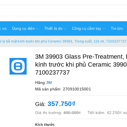
c xe
Dụng cụ điện
Thiết bị đo
Công cụ cầm tay
Tin tức
 lý bề mặt kính trước khi phủ Ceramic 39901, Trong suốt, 118 ml, 7100237737
3M 39903 Glass Pre-Treatment, 
kính trước khi phủ Ceramic 39901
7100237737
Hãng:
3M
Mã sản phẩm: 270910015001
357.750₫
Giá:
Giá thị trường:
400.000₫
Tiết kiệm:
42.250₫
so
Kích thước