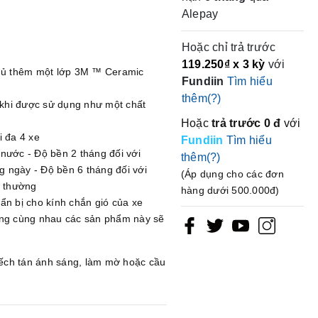
Alepay
Hoặc chỉ trả trước
119.250₫
x 3 kỳ
với
 phủ thêm một lớp 3M ™ Ceramic
Fundiin
Tìm hiểu
thêm(?)
khi được sử dụng như một chất
Hoặc
trả trước
0 đ
với
i đa 4 xe
Fundiin
Tìm hiểu
 nước - Độ bền 2 tháng đối với
thêm(?)
 ngày - Độ bền 6 tháng đối với
(Áp dụng cho các đơn
h thường
hàng dưới 500.000đ)
n bị cho kính chắn gió của xe
ng cùng nhau các sản phẩm này sẽ
uếch tán ánh sáng, làm mờ hoặc cầu