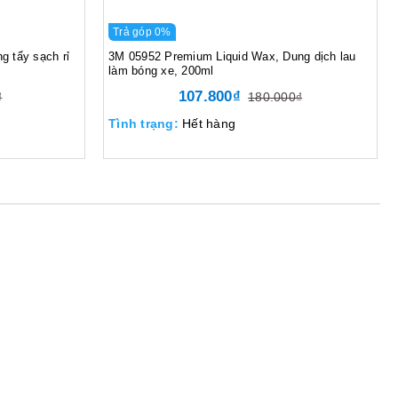
Trả góp 0%
g tẩy sạch rỉ
3M 05952 Premium Liquid Wax, Dung dịch lau
làm bóng xe, 200ml
107.800₫
₫
180.000₫
Tình trạng:
Hết hàng