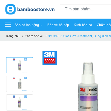
Bảo hộ lao động
Bảo vệ hô hấp
Kính bảo hộ
Chăm só
Trang chủ
Chăm sóc xe
3M 39903 Glass Pre-Treatment, Dung dịch sử