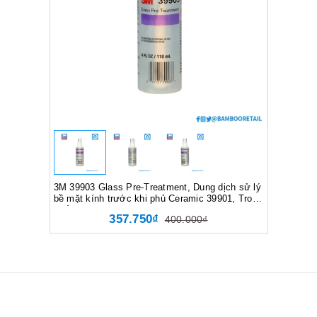
3M 39903 Glass Pre-Treatment, Dung dịch sử lý
bề mặt kính trước khi phủ Ceramic 39901, Trong
suốt, 118 ml, 7100237737
357.750₫
400.000₫