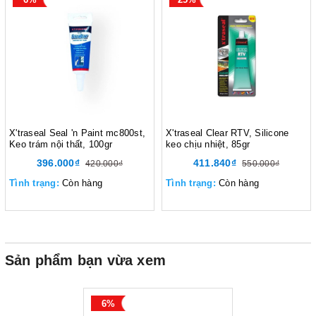
X'traseal Seal 'n Paint mc800st,
X'traseal Clear RTV, Silicone
Keo trám nội thất, 100gr
keo chịu nhiệt, 85gr
396.000₫
411.840₫
420.000₫
550.000₫
Tình trạng:
Còn hàng
Tình trạng:
Còn hàng
Sản phẩm bạn vừa xem
6%