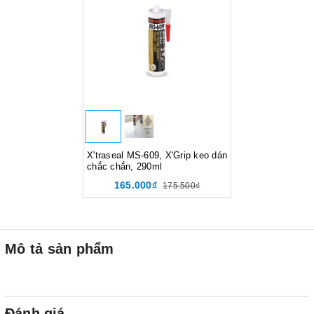
X'traseal MS-609, X'Grip keo dán
chắc chắn, 290ml
165.000₫
175.500₫
Mô tả sản phẩm
Đánh giá