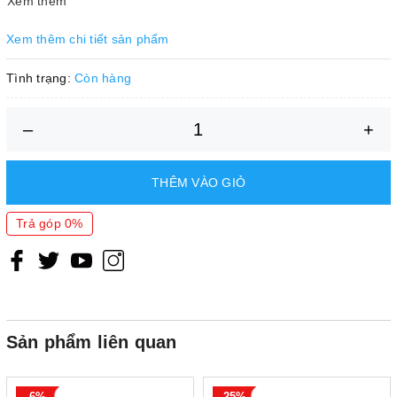
Xem thêm
Độ bền kéo ASTM D412
≈1.02 MPa
Xem thêm chi tiết sản phẩm
Nhiệt độ làm việc
5ºC => 40ºC
Tình trạng:
Còn hàng
Nhiệt độ vận hành
-40ºC => 100ºC
–
+
THÊM VÀO GIỎ
Trả góp 0%
Sản phẩm liên quan
6%
25%