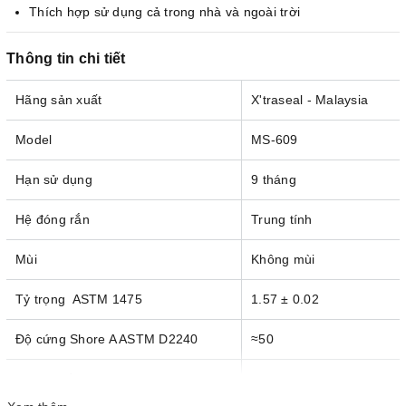
Thích hợp sử dụng cả trong nhà và ngoài trời
Thông tin chi tiết
Hãng sản xuất
X'traseal - Malaysia
Model
MS-609
Hạn sử dụng
9 tháng
Hệ đóng rắn
Trung tính
Mùi
Không mùi
Tỷ trọng ASTM 1475
1.57 ± 0.02
Độ cứng Shore A ASTM D2240
≈50
Độ đàn hồi ASTM D412
≈200%