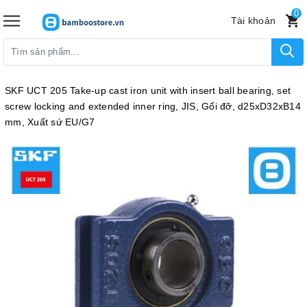
0
Tài khoản
SKF UCT 205 Take-up cast iron unit with insert ball bearing, set
screw locking and extended inner ring, JIS, Gối đỡ, d25xD32xB14
mm, Xuất sứ EU/G7