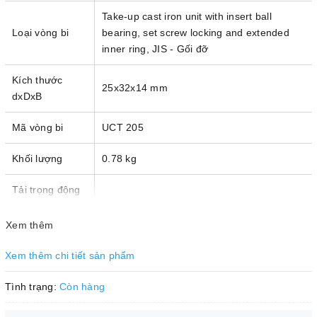
Take-up cast iron unit with insert ball
Loại vòng bi
bearing, set screw locking and extended
inner ring, JIS - Gối đỡ
Kích thước
25x32x14 mm
dxDxB
Mã vòng bi
UCT 205
Khối lượng
0.78 kg
Tải trọng động
cơ cơ bản danh
14 kN
định (C)
Xem thêm
Tải trọng tĩnh
Xem thêm chi tiết sản phẩm
cơ bản danh
7.85kN
định (C
)
Tình trạng:
Còn hàng
0
Giới hạn tải