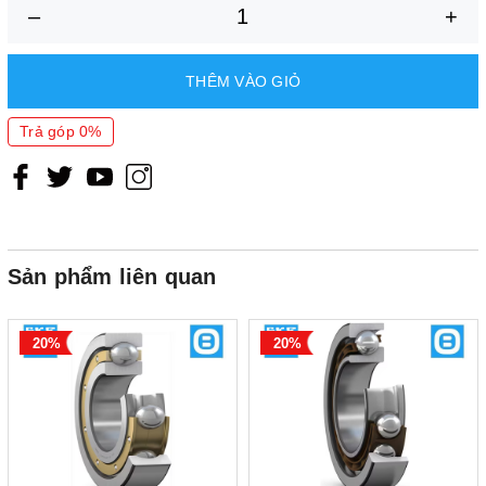
0.335 kN
–
+
trọng mỏi (P
)
u
Tốc độ giới hạn
THÊM VÀO GIỎ
5 600 r/min
(r/min)
Trả góp 0%
Tốc độ đề
6 000 r/min
xuất (r/min)
Xuất xứ
EU/ G7
Sản phẩm liên quan
20%
20%