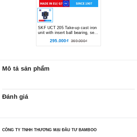
SKF UCT 205 Take-up cast iron
unit with insert ball bearing, set
screw locking and extended
295.000₫
369.000₫
inner ring, JIS, Gối đỡ,
d25xD32xB14 mm, Xuất sứ
EU/G7
Mô tả sản phẩm
Đánh giá
CÔNG TY TNHH THƯƠNG MẠI ĐẦU TƯ BAMBOO