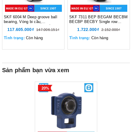
SKF 6004 M Deep groove ball
SKF 7311 BEP BEGAM BECBM
bearing, Vòng bi cầu,
BECBP BECBY Single row
d320xD480xB74 mm, Xuất sứ
angular contact ball bearing,
117.605.000₫
1.722.000₫
147.006.151₫
2.152.000₫
EU/G7
Vòng bi tiếp xúc góc,
d55xD120xB29 mm, Xuất sứ
Tình trạng:
Còn hàng
Tình trạng:
Còn hàng
EU/G7
Sản phẩm bạn vừa xem
20%