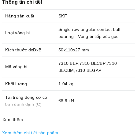
Thông tin chi tiết
Hãng sản xuất
SKF
Single row angular contact ball
Loại vòng bi
bearing - Vòng bi tiếp xúc góc
Kích thước dxDxB
50x110x27 mm
7310 BEP;7310 BECBP;7310
Mã vòng bi
BECBM;7310 BEGAP
Khối lượng
1.04 kg
Tải trọng động cơ cơ
68.9 kN
bản danh định (C)
Tải trọng tĩnh cơ bản
Xem thêm
47.5 kN
danh định (C
)
0
Xem thêm chi tiết sản phẩm