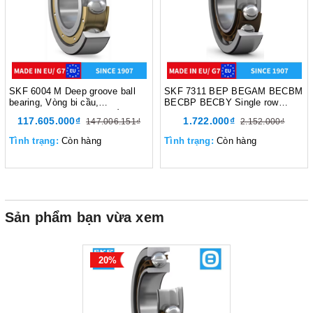
SKF 6004 M Deep groove ball
SKF 7311 BEP BEGAM BECBM
bearing, Vòng bi cầu,
BECBP BECBY Single row
d320xD480xB74 mm, Xuất sứ
angular contact ball bearing,
117.605.000₫
1.722.000₫
147.006.151₫
2.152.000₫
EU/G7
Vòng bi tiếp xúc góc,
d55xD120xB29 mm, Xuất sứ
Tình trạng:
Còn hàng
Tình trạng:
Còn hàng
EU/G7
Sản phẩm bạn vừa xem
20%