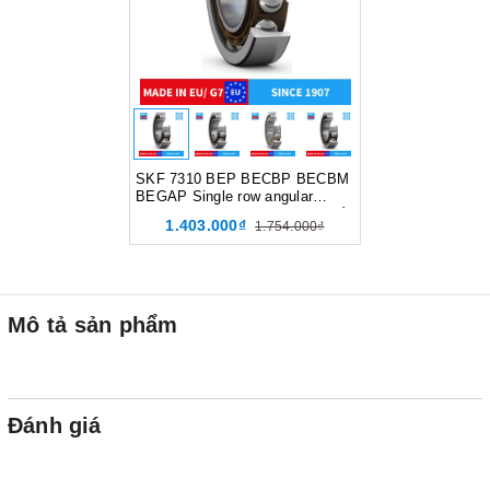
SKF 7310 BEP BECBP BECBM
BEGAP Single row angular
contact ball bearing, Vòng bi tiếp
1.403.000₫
1.754.000₫
xúc góc, d50xD110xB27 mm,
Xuất sứ EU/G7
Mô tả sản phẩm
Đánh giá