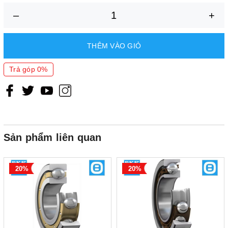
5 000
(r/min)
–
+
Tốc độ giới hạn (r/min)
4 500
THÊM VÀO GIỎ
Trị số giới hạn (e)
0.025
Trả góp 0%
Xuất xứ
EU/ G7
Sản phẩm liên quan
20%
20%