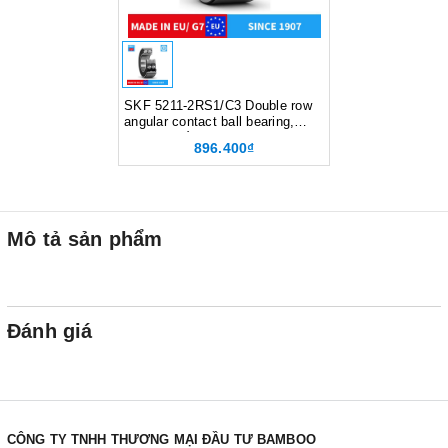
SKF 5211-2RS1/C3 Double row
angular contact ball bearing,
Vòng bi tiếp xúc góc hai dãy,
896.400₫
d55xD100xB33.3 mm, Xuất xứ
EU/G7
Mô tả sản phẩm
Đánh giá
CÔNG TY TNHH THƯƠNG MẠI ĐẦU TƯ BAMBOO