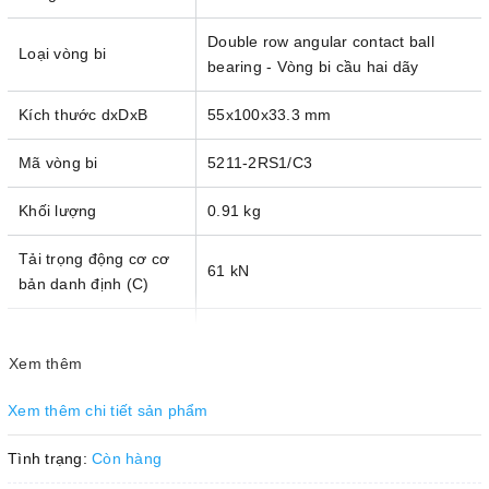
Double row angular contact ball
Loại vòng bi
bearing - Vòng bi cầu hai dãy
Kích thước dxDxB
55x100x33.3 mm
Mã vòng bi
5211-2RS1/C3
Khối lượng
0.91 kg
Tải trọng động cơ cơ
61 kN
bản danh định (C)
Tải trọng tĩnh cơ bản
52 kN
danh định (C
)
0
Xem thêm
Giới hạn tải trọng mỏi
Xem thêm chi tiết sản phẩm
2.2 kN
(P
)
u
Tình trạng:
Còn hàng
Tốc độ tham khảo