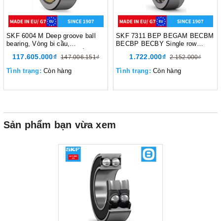
SKF 6004 M Deep groove ball
SKF 7311 BEP BEGAM BECBM
bearing, Vòng bi cầu,
BECBP BECBY Single row
d320xD480xB74 mm, Xuất sứ
angular contact ball bearing,
117.605.000₫
1.722.000₫
147.006.151₫
2.152.000₫
EU/G7
Vòng bi tiếp xúc góc,
d55xD120xB29 mm, Xuất sứ
Tình trạng:
Còn hàng
Tình trạng:
Còn hàng
EU/G7
Sản phẩm bạn vừa xem