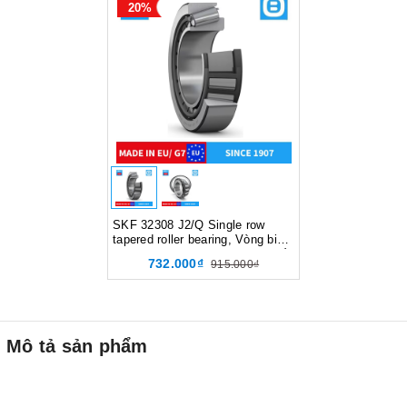
20%
SKF 32308 J2/Q Single row
tapered roller bearing, Vòng bi
côn, d40xD90xT35.35 mm, Xuất
732.000₫
915.000₫
xứ EU/G7
Mô tả sản phẩm