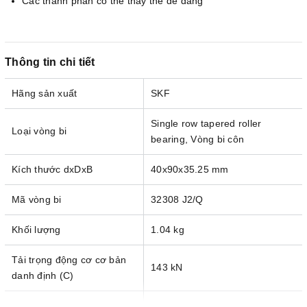
Các thành phần có thể thay thế dễ dàng
Thông tin chi tiết
Hãng sản xuất
SKF
Single row tapered roller
Loại vòng bi
bearing, Vòng bi côn
Kích thước dxDxB
40x90x35.25 mm
Mã vòng bi
32308 J2/Q
Khối lượng
1.04 kg
Tải trọng động cơ cơ bản
143 kN
danh định (C)
Tải trọng tĩnh cơ bản danh