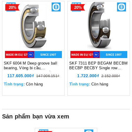
20%
20%
SKF 6004 M Deep groove ball
SKF 7311 BEP BEGAM BECBM
bearing, Vòng bi cầu,
BECBP BECBY Single row
d320xD480xB74 mm, Xuất sứ
angular contact ball bearing,
117.605.000₫
1.722.000₫
147.006.151₫
2.152.000₫
EU/G7
Vòng bi tiếp xúc góc,
d55xD120xB29 mm, Xuất sứ
Tình trạng:
Còn hàng
Tình trạng:
Còn hàng
EU/G7
Sản phẩm bạn vừa xem