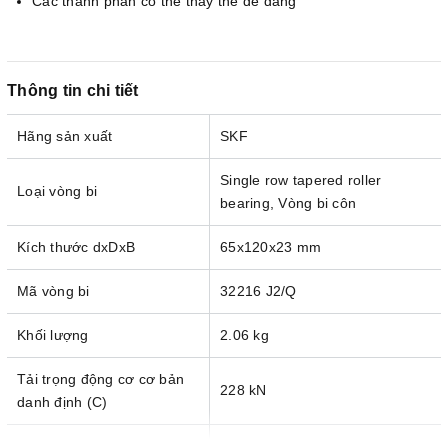
Các thành phần có thể thay thế dễ dàng
Thông tin chi tiết
Hãng sản xuất
SKF
Single row tapered roller
Loại vòng bi
bearing, Vòng bi côn
Kích thước dxDxB
65x120x23 mm
Mã vòng bi
32216 J2/Q
Khối lượng
2.06 kg
Tải trọng động cơ cơ bản
228 kN
danh định (C)
Tải trọng tĩnh cơ bản danh