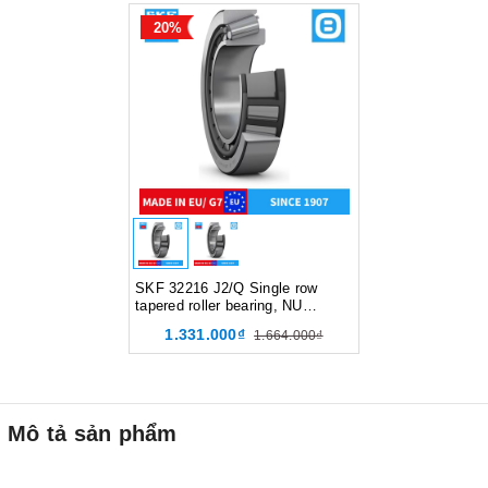
20%
SKF 32216 J2/Q Single row
tapered roller bearing, NU
design, Vòng bi côn,
1.331.000₫
1.664.000₫
d65xD120xB23 mm, Xuất sứ
EU/G7
Mô tả sản phẩm