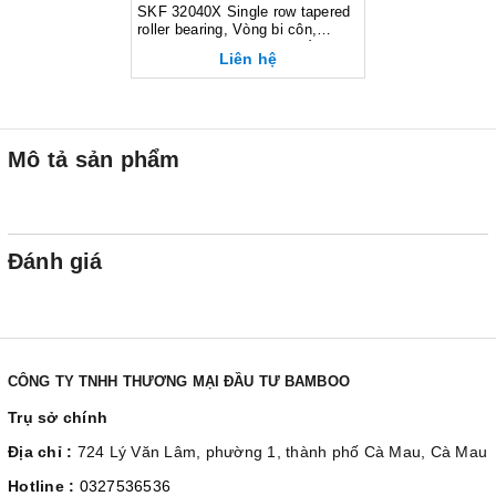
SKF 32040X Single row tapered
roller bearing, Vòng bi côn,
d200xD310xB70 mm, Xuất sứ
Liên hệ
EU/G7
Mô tả sản phẩm
Đánh giá
CÔNG TY TNHH THƯƠNG MẠI ĐẦU TƯ BAMBOO
Trụ sở chính
Địa chỉ :
724 Lý Văn Lâm, phường 1, thành phố Cà Mau, Cà Mau
Hotline :
0327536536