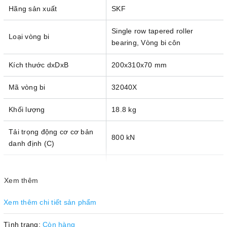
Hãng sản xuất
SKF
Single row tapered roller
Loại vòng bi
bearing, Vòng bi côn
Kích thước dxDxB
200x310x70 mm
Mã vòng bi
32040X
Khối lượng
18.8 kg
Tải trọng động cơ cơ bản
800 kN
danh định (C)
Tải trọng tĩnh cơ bản danh
1370 kN
định (C
)
0
Xem thêm
Giới hạn tải trọng mỏi (P
)
127 kN
u
Xem thêm chi tiết sản phẩm
Tốc độ tham khảo (r/min)
1 400
Tình trạng:
Còn hàng