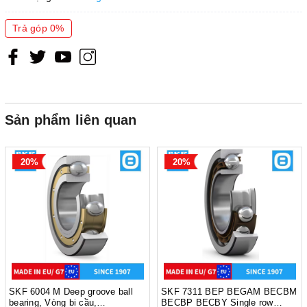
Tốc độ giới hạn (r/min)
1 900
Trả góp 0%
Trị số giới hạn (e)
0.43
Hệ số tải dọc trục (Y)
1.4
Hệ số tải dọc trục (Y
)
0.8
0
Sản phẩm liên quan
Xuất xứ
EU/ G7
20%
20%
SKF 6004 M Deep groove ball
SKF 7311 BEP BEGAM BECBM
bearing, Vòng bi cầu,
BECBP BECBY Single row