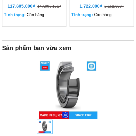
d320xD480xB74 mm, Xuất sứ
angular contact ball bearing,
117.605.000₫
1.722.000₫
147.006.151₫
2.152.000₫
EU/G7
Vòng bi tiếp xúc góc,
d55xD120xB29 mm, Xuất sứ
Tình trạng:
Còn hàng
Tình trạng:
Còn hàng
EU/G7
Sản phẩm bạn vừa xem