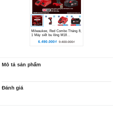
Milwaukee, Red Combo Tháng 8,
1 Máy siết bu lông M18
FMTIW2F12, 1 Sạc pin M12-
6.490.000₫
9.400.000₫
18C, 1 Pin M18B5
Mô tả sản phẩm
Đánh giá