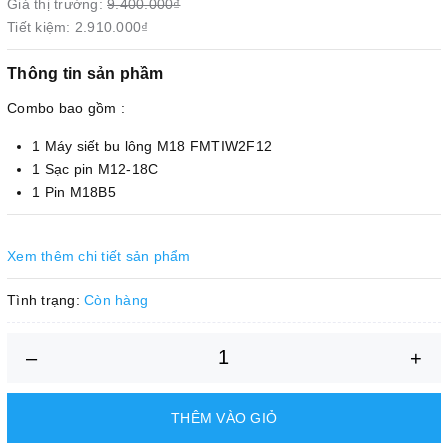
Giá thị trường:
9.400.000₫
Tiết kiệm:
2.910.000₫
Thông tin sản phầm
Combo bao gồm :
1 Máy siết bu lông M18 FMTIW2F12
1 Sạc pin M12-18C
1 Pin M18B5
Xem thêm chi tiết sản phẩm
Tình trạng:
Còn hàng
–
+
THÊM VÀO GIỎ