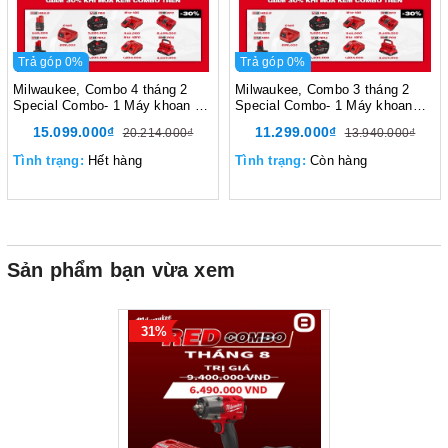
Trả góp 0%
Trả góp 0%
Milwaukee, Combo 4 tháng 2
Milwaukee, Combo 3 tháng 2
Special Combo- 1 Máy khoan bê
Special Combo- 1 Máy khoan
tông M12 FHAC16, 1 Máy vặn
văn vít M18 FDD3, 1 Máy vặn
15.099.000₫
11.299.000₫
20.214.000₫
13.940.000₫
vít M12 FID2, 1 Máy siết bu lông
vít M18 FID3, 2 Pin M18B5
M12 FIW2F12, 2 Pin M12HB5, 1
Tình trạng:
Hết hàng
Tình trạng:
Còn hàng
Pin M12HB2.5
Sản phẩm bạn vừa xem
31%