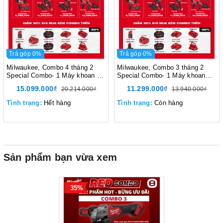
Trả góp 0%
Trả góp 0%
Milwaukee, Combo 4 tháng 2
Milwaukee, Combo 3 tháng 2
Special Combo- 1 Máy khoan bê
Special Combo- 1 Máy khoan
tông M12 FHAC16, 1 Máy vặn
văn vít M18 FDD3, 1 Máy vặn
15.099.000₫
11.299.000₫
20.214.000₫
13.940.000₫
vít M12 FID2, 1 Máy siết bu lông
vít M18 FID3, 2 Pin M18B5
M12 FIW2F12, 2 Pin M12HB5, 1
Tình trạng:
Hết hàng
Tình trạng:
Còn hàng
Pin M12HB2.5
Sản phẩm bạn vừa xem
35%