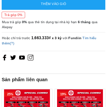
THÊM VÀO GIỎ
Trả góp 0%
Mua trả góp
0%
qua thẻ tín dụng tại nhà kỳ hạn
6 tháng
qua
Alepay
1.663.333₫
Hoặc chỉ trả trước
x 3 kỳ
với
Fundiin
Tìm hiểu
thêm(?)
Sản phẩm liên quan
25%
19%