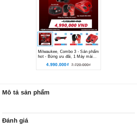
Milwaukee, Combo 3 - Sản phẩm
hot - Bừng ưu đãi, 1 Máy mài
góc M18 FSAG 100X-0X0, 1 Pin
4.990.000₫
7.720.000₫
M18B5, 1 Sạc nhanh M12-18FC,
1 Cặp găng tay chống cắt Level
1
Mô tả sản phẩm
Đánh giá