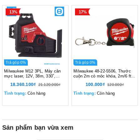
13%
17%
Trả góp 0%
Trả góp 0%
Milwaukee M12 3PL, Máy cân
Milwaukee 48-22-5506, Thước
mực laser, 12V, 38m, 330˚,
cuộn 2m có móc khóa, 2m/6 ft,
IP54, Màu đỏ đen, 6912703
Màu đỏ đen, 76002015
18.360.100₫
100.000₫
21.120.000₫
120.000₫
Tình trạng:
Còn hàng
Tình trạng:
Còn hàng
Sản phẩm bạn vừa xem