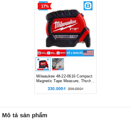
17%
Milwaukee 48-22-0616 Compact
Magnetic Tape Measure, Thước
cuộn có nam châm, 5m/ 16ft,
330.000₫
396.000₫
Màu đỏ đen
Mô tả sản phẩm