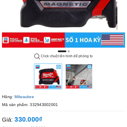
Click chuột lên hình để phóng to
Hãng:
Milwaukee
Mã sản phẩm: 332943002001
330.000₫
Giá: