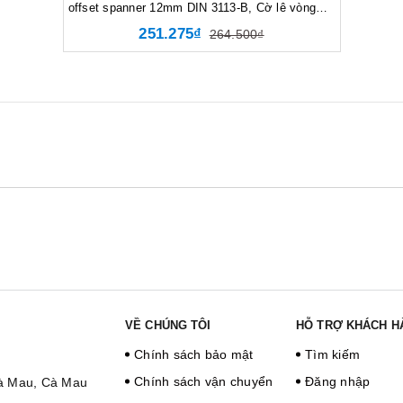
offset spanner 12mm DIN 3113-B, Cờ lê vòng
miệng 12mm DIN 3113-B, 65 gram, Màu bạc
251.275₫
264.500₫
VỀ CHÚNG TÔI
HỖ TRỢ KHÁCH H
Chính sách bảo mật
Tìm kiếm
Chính sách vận chuyển
Đăng nhập
Cà Mau, Cà Mau