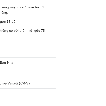
á vòng miệng có 1 size trên 2
miệng.
 góc 15 độ.
iêng so với thân một góc 75
 Ban Nha
ome-Vanadi (CR-V)