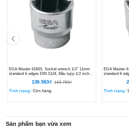
EGA Master 61803, Socket wrench 1/2" 11mm
EGA Master 6
standard 6 edges DIN 3124, Đầu tuýp 1/2 inch
standard 6 ed
11mm tiêu chuẩn 6 cạnh DIN 3124, 49 gram,
30mm tiêu chu
136.563₫
2
143.750₫
Màu bạc
Màu bạc
Tình trạng:
Còn hàng
Tình trạng:
Sản phẩm bạn vừa xem