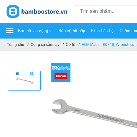
Bảo hộ lao động
Bảo vệ hô hấp
Kính bảo hộ
Chăm só
Trang chủ
Công cụ cầm tay
Cờ lê
EGA Master 60746, Wrench comb