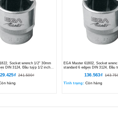
1822, Socket wrench 1/2" 30mm
EGA Master 61802, Socket wrenc
ges DIN 3124, Đầu tuýp 1/2 inch
standard 6 edges DIN 3124, Đầu t
ẩn 6 cạnh DIN 3124, 210 gram,
10mm tiêu chuẩn 6 cạnh DIN 3124
29.425₫
136.563₫
241.500₫
143.75
Màu bạc
Còn hàng
Tình trạng:
Còn hàng