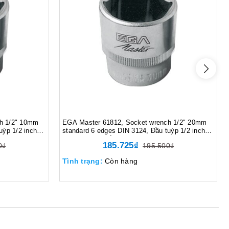
h 1/2" 10mm
EGA Master 61812, Socket wrench 1/2" 20mm
uýp 1/2 inch
standard 6 edges DIN 3124, Đầu tuýp 1/2 inch
, 50 gram,
20mm tiêu chuẩn 6 cạnh DIN 3124, 80 gram,
185.725₫
0₫
195.500₫
Màu bạc
Tình trạng:
Còn hàng