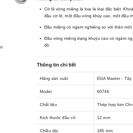
Cờ lê vòng miệng là loại là loại đặc biệt. Kho
đầu cờ lê, một đầu vòng khủy cao, một đầu 
Đầu miệng có ngàm nghiêng so với thân một
Đầu vòng miệng dạng khuỷu cao có ngàm ngh
độ.
to
Thông tin chi tiết
Hãng sản xuât
EGA Master - Tây
Model
60746
Chất liệu
Thép hợp kim Chr
Kích thước đầu vít
12 mm
Chiều dài
185 mm