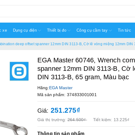
c xe
Dụng cụ điện
Thiết bị đo
Công cụ cầm tay
Tin tức
ination deep offset spanner 12mm DIN 3113-B, Cờ lê vòng miệng 12mm DIN 
EGA Master 60746, Wrench combi
spanner 12mm DIN 3113-B, Cờ 
DIN 3113-B, 65 gram, Màu bạc
Hãng:
EGA Master
Mã sản phẩm: 374833001001
251.275₫
Giá:
Giá thị trường:
264.500₫
Tiết kiệm:
13.225₫
Thông tin sản phẩm