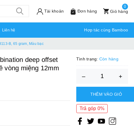
0
Tài khoản
Đơn hàng
Giỏ hàng
Hợp tác cùng Bamboo
Liên hệ
3113-B, 65 gram, Màu bạc
nation deep offset
Tình trạng:
Còn hàng
lê vòng miệng 12mm
–
+
THÊM VÀO GIỎ
Trả góp 0%