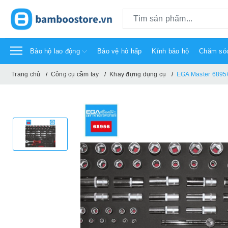
Bảo hộ lao động
Bảo vệ hô hấp
Kính bảo hộ
Chăm só
Trang chủ
Công cụ cầm tay
Khay đựng dụng cụ
EGA Master 68956,