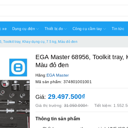
c xe
Dụng cụ điện
Thiết bị đo
Công cụ cầm tay
Tin tức
 Toolkit tray, Khay dụng cụ, 7.5 kg, Màu đỏ đen
EGA Master 68956, Toolkit tray, 
Màu đỏ đen
Hãng:
EGA Master
Mã sản phẩm: 374801001001
29.497.500₫
Giá:
Giá thị trường:
31.050.000₫
Tiết kiệm:
1.552.
Thông tin sản phẩm