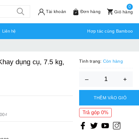
0
Tài khoản
Đơn hàng
Giỏ hàng
Hợp tác cùng Bamboo
Liên hệ
Khay dụng cụ, 7.5 kg,
Tình trạng:
Còn hàng
–
+
THÊM VÀO GIỎ
Trả góp 0%
500₫