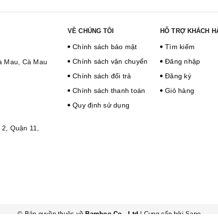
VỀ CHÚNG TÔI
HỖ TRỢ KHÁCH H
Chính sách bảo mật
Tìm kiếm
Chính sách vận chuyển
Đăng nhập
Cà Mau, Cà Mau
Chính sách đổi trả
Đăng ký
Chính sách thanh toán
Giỏ hàng
Quy định sử dụng
2, Quận 11,
© Bản quyền thuộc về
Bamboo Co., Ltd
|
Cung cấp bởi
Sapo