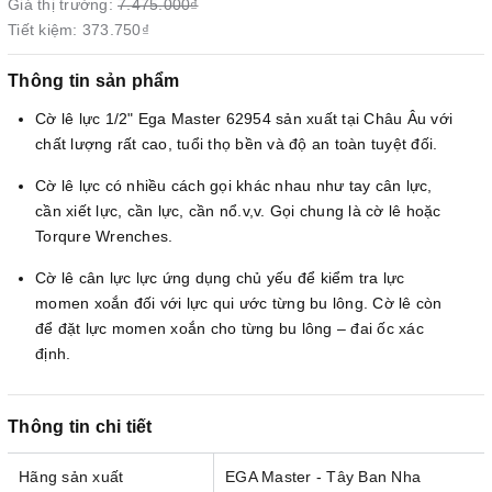
Giá thị trường:
7.475.000₫
Tiết kiệm:
373.750₫
Thông tin sản phẩm
Cờ lê lực 1/2" Ega Master 62954 sản xuất tại Châu Âu với
chất lượng rất cao, tuổi thọ bền và độ an toàn tuyệt đối.
Cờ lê lực có nhiều cách gọi khác nhau như tay cân lực,
cần xiết lực, cần lực, cần nổ.v,v. Gọi chung là cờ lê hoặc
Torqure Wrenches.
Cờ lê cân lực lực ứng dụng chủ yếu để kiểm tra lực
momen xoắn đối với lực qui ước từng bu lông. Cờ lê còn
để đặt lực momen xoắn cho từng bu lông – đai ốc xác
định.
Thông tin chi tiết
Hãng sản xuất
EGA Master - Tây Ban Nha