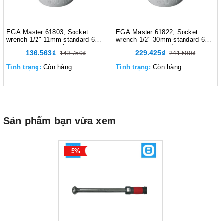
EGA Master 61803, Socket
EGA Master 61822, Socket
wrench 1/2" 11mm standard 6
wrench 1/2" 30mm standard 6
edges DIN 3124, Đầu tuýp 1/2
edges DIN 3124, Đầu tuýp 1/2
136.563₫
229.425₫
143.750₫
241.500₫
inch 11mm tiêu chuẩn 6 cạnh
inch 30mm tiêu chuẩn 6 cạnh
DIN 3124, 49 gram, Màu bạc
DIN 3124, 210 gram, Màu bạc
Tình trạng:
Còn hàng
Tình trạng:
Còn hàng
Sản phẩm bạn vừa xem
5%