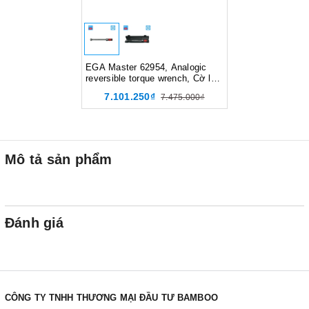
EGA Master 62954, Analogic
reversible torque wrench, Cờ lê
lực, Độ cứng 39 HRc, Màu đỏ
7.101.250₫
7.475.000₫
đen
Mô tả sản phẩm
Đánh giá
CÔNG TY TNHH THƯƠNG MẠI ĐẦU TƯ BAMBOO