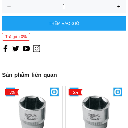
–
+
THÊM VÀO GIỎ
Trả góp 0%
Sản phẩm liên quan
5%
5%