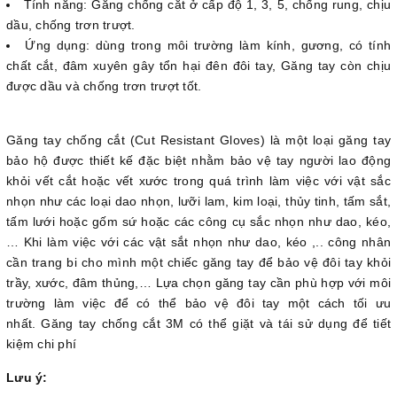
Tính năng: Găng chống cắt ở cấp độ 1, 3, 5, chống rung, chịu
dầu, chống trơn trượt.
Ứng dụng: dùng trong môi trường làm kính, gương, có tính
chất cắt, đâm xuyên gây tổn hại đên đôi tay, Găng tay còn chịu
được dầu và chống trơn trượt tốt.
Găng tay chống cắt (Cut Resistant Gloves) là một loại găng tay
bảo hộ được thiết kế đặc biệt nhằm bảo vệ tay người lao động
khỏi vết cắt hoặc vết xước trong quá trình làm việc với vật sắc
nhọn như các loại dao nhọn, lưỡi lam, kim loại, thủy tinh, tấm sắt,
tấm lưới hoặc gốm sứ hoặc các công cụ sắc nhọn như dao, kéo,
… Khi làm việc với các vật sắt nhọn như dao, kéo ,.. công nhân
cần trang bi cho mình một chiếc găng tay để bảo vệ đôi tay khỏi
trầy, xước, đâm thủng,… Lựa chọn găng tay cần phù hợp với môi
trường làm việc để có thể bảo vệ đôi tay một cách tối ưu
nhất. Găng tay chống cắt 3M có thể giặt và tái sử dụng để tiết
kiệm chi phí
Lưu ý: