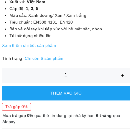
Xuất xứ:
Việt Nam
Cấp độ:
1, 3, 5
Màu sắc: Xanh dương/ Xám/ Xám trắng
Tiêu chuẩn: EN388 4131, EN420
Bảo vệ đôi tay khi tiếp xúc với bề mặt sắc, nhọn
Tái sử dụng nhiều lần
Xem thêm chi tiết sản phẩm
Tình trạng:
Chỉ còn 6 sản phẩm
–
+
THÊM VÀO GIỎ
Trả góp 0%
Mua trả góp
0%
qua thẻ tín dụng tại nhà kỳ hạn
6 tháng
qua
Alepay