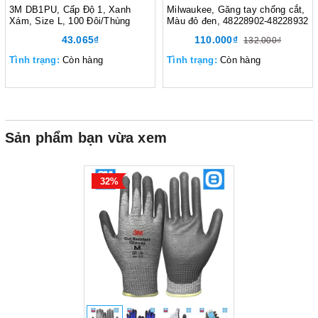
3M DB1PU, Cấp Độ 1, Xanh
Milwaukee, Găng tay chống cắt,
Xám, Size L, 100 Đôi/Thùng
Màu đỏ đen, 48228902-48228932
43.065₫
110.000₫
132.000₫
Tình trạng:
Còn hàng
Tình trạng:
Còn hàng
Sản phẩm bạn vừa xem
32%