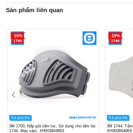
Sản phẩm liên quan
16%
19%
Trả góp 0%
Trả góp 0%
3M 1700, Nắp giữ tấm lọc, Sử dụng cho tấm lọc
3M 1744, Tấm 
1744, Màu xám, XH003849953
XH003864069