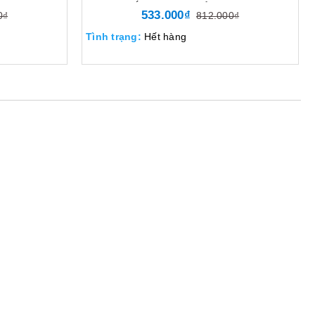
lọc 7711, Nắp giữ 774, Chuẩn KMOL-KOSHA,
533.000₫
0₫
812.000₫
Lọc bụi virus hơi hữu cơ
Tình trạng:
Hết hàng