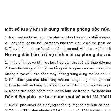
Một số lưu ý khi sử dụng mặt nạ phòng độc nửa 
Nếu mặt nạ bị hư hỏng thì phải rời khỏi khu vực ô nhiễm ngay
Thay tấm lọc bụi bếu cảm thấy khó thở. Chú ý: đối với phin lọc
Thay thế phin lọc nếu cảm nhận được mùi, vị hoặc sự kích thíc
Hướng dẫn bảo trì / vệ sinh mặt nạ phòng độc n
Tháo phin lọc và tấm lọc bụi. Nếu cần thiết có thể tháo dây ma
Lau chùi và vệ sinh mặt nạ bằng cách ngâm vào nước xà phòng
Không được chùi rửa bằng máy. Không dùng dung môi để chùi r
Nếu được yêu cầu, khử trùng mặt nạ bằng dung dịch hypoclori
Rửa lại măt nạ bằng nước sạch và làm khô trong môi trường 
Không rửa hoặc ngâm phin lọc và tấm lọc trong nước hoặc dun
Đặc điểm phin lọc hơi dung môi và acid 3M 3301
KMOL phê duyệt để sử dụng chống lại một số hơi hữu cơ bao 
Tấm lọc 7711 tiêu chuẩn KOSHA, lọc ít nhất 80% bụi mịn, vi 