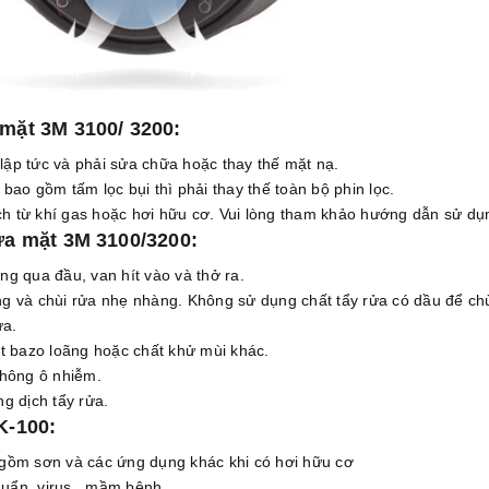
mặt 3M 3100/ 3200:
 lập tức và phải sửa chữa hoặc thay thế mặt nạ.
 bao gồm tấm lọc bụi thì phải thay thế toàn bộ phin lọc.
h từ khí gas hoặc hơi hữu cơ. Vui lòng tham khảo hướng dẫn sử dụng
ửa mặt 3M 3100/3200:
ng qua đầu, van hít vào và thở ra.
 và chùi rửa nhẹ nhàng. Không sử dụng chất tẩy rửa có dầu để chù
ửa.
t bazo loãng hoặc chất khử mùi khác.
không ô nhiễm.
g dịch tẩy rửa.
K-100:
gồm sơn và các ứng dụng khác khi có hơi hữu cơ
khuẩn, virus, mầm bệnh