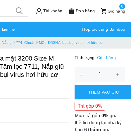
0
Tài khoản
Đơn hàng
Giỏ hàng
Hợp tác cùng Bamboo
Liên hệ
, Nắp giữ 774, Chuẩn KMOL-KOSHA, Lọc bụi virus hơi hữu cơ
a mặt 3200 Size M,
Tình trạng:
Còn hàng
 Tấm lọc 7711, Nắp giữ
i virus hơi hữu cơ
–
+
THÊM VÀO GIỎ
Trả góp 0%
Mua trả góp
0%
qua
thẻ tín dụng tại nhà kỳ
hạn
6 tháng
qua