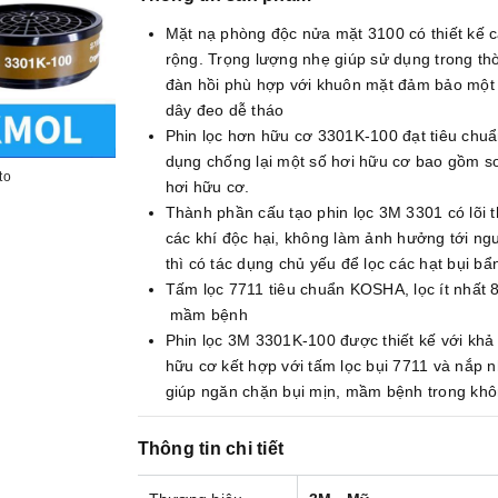
Mặt nạ phòng độc nửa mặt 3100 có thiết kế 
rộng. Trọng lượng nhẹ giúp sử dụng trong thờ
đàn hồi phù hợp với khuôn mặt đảm bảo một s
dây đeo dễ tháo
Phin lọc hơn hữu cơ 3301K-100 đạt tiêu ch
dụng chống lại một số hơi hữu cơ bao gồm s
to
hơi hữu cơ.
Thành phần cấu tạo phin lọc 3M 3301 có lõi t
các khí độc hại, không làm ảnh hưởng tới n
thì có tác dụng chủ yếu để lọc các hạt bụi bẩ
Tấm lọc 7711 tiêu chuẩn KOSHA, lọc ít nhất 8
mầm bệnh
Phin lọc 3M 3301K-100 được thiết kế với khả 
hữu cơ kết hợp với tấm lọc bụi 7711 và nắp n
giúp ngăn chặn bụi mịn, mầm bệnh trong khôn
Thông tin chi tiết