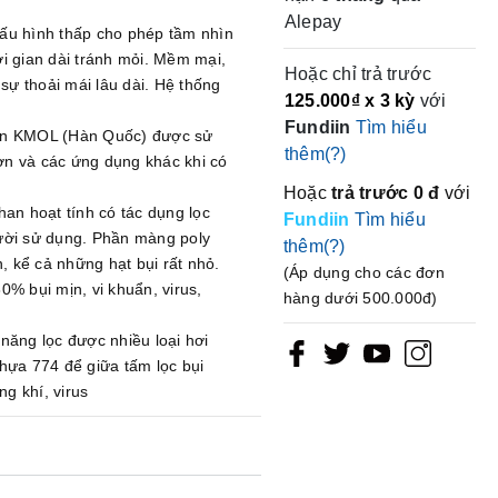
Alepay
cấu hình thấp cho phép tầm nhìn
i gian dài tránh mỏi. Mềm mại,
Hoặc chỉ trả trước
ự thoải mái lâu dài. Hệ thống
125.000₫
x 3 kỳ
với
Fundiin
Tìm hiểu
uẩn KMOL (Hàn Quốc) được sử
thêm(?)
ơn và các ứng dụng khác khi có
Hoặc
trả trước
0 đ
với
han hoạt tính có tác dụng lọc
Fundiin
Tìm hiểu
gười sử dụng. Phần màng poly
thêm(?)
n, kể cả những hạt bụi rất nhỏ.
(Áp dụng cho các đơn
0% bụi mịn, vi khuẩn, virus,
hàng dưới 500.000đ)
năng lọc được nhiều loại hơi
hựa 774 để giữa tấm lọc bụi
g khí, virus