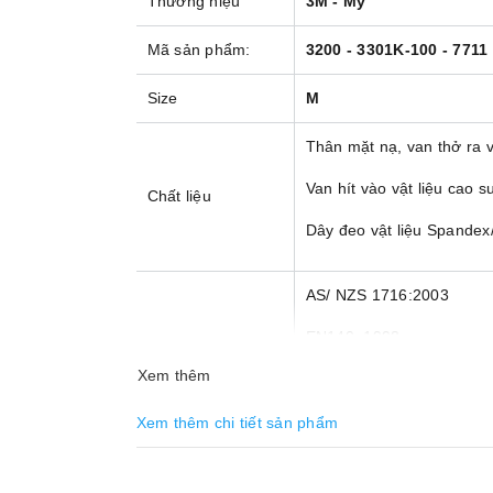
Thương hiệu
3M - Mỹ
Mã sản phẩm:
3200 - 3301K-100 - 7711 
Size
M
Thân mặt nạ, van thở ra v
Van hít vào vật liệu cao s
Chất liệu
Dây đeo vật liệu Spande
AS/ NZS 1716:2003
EN140: 1998
Tiêu chuẩn
Xem thêm
KMOL 2008:77
GB 2890-2009
Xem thêm chi tiết sản phẩm
- 01 Mặt nạ nửa mặt 320