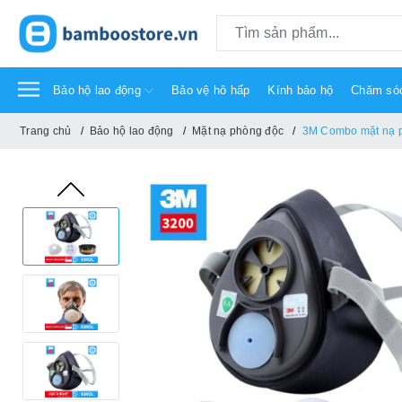
Bảo hộ lao động
Bảo vệ hô hấp
Kính bảo hộ
Chăm só
Trang chủ
Bảo hộ lao động
Mặt nạ phòng độc
3M Combo mặt nạ p