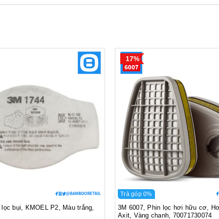
- 01 Phin lọc 3301K-100
Combo bao gồm
- 01 Tấm lọc 7711
- 01 Nắp chặn 774
17%
Trả góp 0%
lọc bụi, KMOEL P2, Màu trắng,
3M 6007, Phin lọc hơi hữu cơ, Hơ
Axit, Vàng chanh, 70071730074