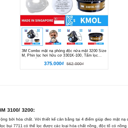
3M Combo mặt nạ phòng độc nửa mặt 3200 Size
M, Phin lọc hơi hữu cơ 3301K-100, Tấm lọc
7711, Nắp giữ 774, Chuẩn KMOL-KOSHA, Lọc
375.000₫
562.000₫
bụi virus hơi hữu cơ
3M 3100/ 3200:
ộng bởi hóa chất. Với thiết kế cân bằng tại 4 điểm giúp đeo mặt nạ
c bụi 7711 có thể lọc được các loại hóa chất nồng, độc tố có nồng