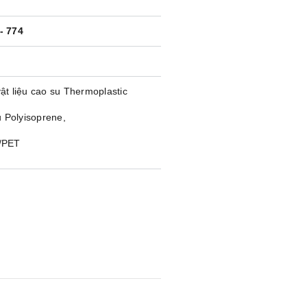
- 774
ật liệu cao su Thermoplastic
u Polyisoprene,
x/PET
0