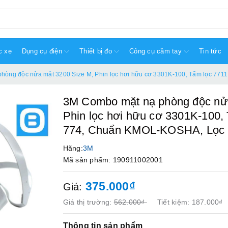
c xe
Dụng cụ điện
Thiết bị đo
Công cụ cầm tay
Tin tức
hòng độc nửa mặt 3200 Size M, Phin lọc hơi hữu cơ 3301K-100, Tấm lọc 7711
3M Combo mặt nạ phòng độc nử
Phin lọc hơi hữu cơ 3301K-100,
774, Chuẩn KMOL-KOSHA, Lọc bụ
Hãng:
3M
Mã sản phẩm: 190911002001
375.000₫
Giá:
Giá thị trường:
562.000₫
Tiết kiệm:
187.000₫
Thông tin sản phẩm