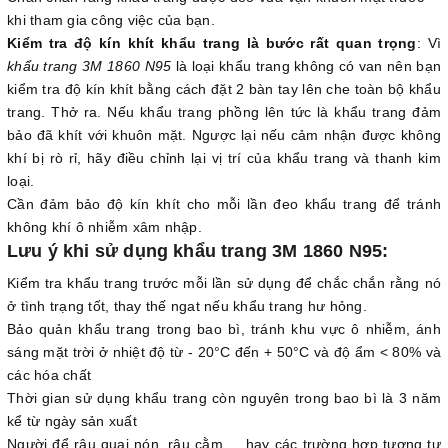
khi tham gia công việc của bạn.
Kiểm tra độ kín khít khẩu trang là bước rất quan trọng
: Vì
khẩu trang 3M 1860 N95
là loại khẩu trang không có van nên bạn
kiểm tra độ kín khít bằng cách đặt 2 bàn tay lên che toàn bộ khẩu
trang. Thở ra. Nếu khẩu trang phồng lên tức là khẩu trang đảm
bảo đã khít với khuôn mặt. Ngược lại nếu cảm nhận được không
khí bị rò rỉ, hãy điều chỉnh lại vị trí của khẩu trang và thanh kim
loại.
Cần đảm bảo độ kín khít cho mỗi lần đeo khẩu trang để tránh
không khí ô nhiễm xâm nhập.
Lưu ý khi sử dụng khẩu trang 3M 1860 N95:
Kiểm tra khẩu trang trước mỗi lần sử dụng để chắc chắn rằng nó
ở tình trạng tốt, thay thế ngat nếu khẩu trang hư hỏng.
Bảo quản khẩu trang trong bao bì, tránh khu vực ô nhiễm, ánh
sáng mặt trời ở nhiệt độ từ - 20°C đến + 50°C và độ ẩm < 80% và
các hóa chất
Thời gian sử dụng khẩu trang còn nguyên trong bao bì là 3 năm
kể từ ngày sản xuất
Người để râu quai nón, râu cằm ... hay các trường hợp tương tự