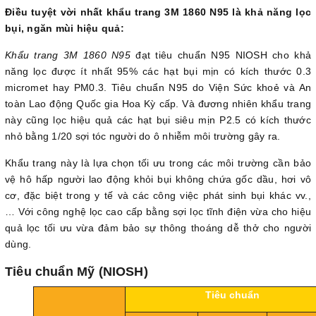
Điều tuyệt vời nhất khẩu trang 3M 1860 N95 là khả năng lọc
bụi, ngăn mùi hiệu quả:
Khẩu trang 3M 1860 N95
đạt tiêu chuẩn N95 NIOSH cho khả
năng lọc được ít nhất 95% các hạt bụi mịn có kích thước 0.3
micromet hay PM0.3. Tiêu chuẩn N95 do Viện Sức khoẻ và An
toàn Lao động Quốc gia Hoa Kỳ cấp. Và đương nhiên khẩu trang
này cũng lọc hiệu quả các hạt bụi siêu mịn P2.5 có kích thước
nhỏ bằng 1/20 sợi tóc người do ô nhiễm môi trường gây ra.
Khẩu trang này là lựa chọn tối ưu trong các môi trường cần bảo
vệ hô hấp người lao động khỏi bụi không chứa gốc dầu, hơi vô
cơ, đặc biệt trong y tế và các công việc phát sinh bụi khác vv.,
… Với công nghệ lọc cao cấp bằng sợi lọc tĩnh điện vừa cho hiệu
quả lọc tối ưu vừa đảm bảo sự thông thoáng dễ thở cho người
dùng.
Tiêu chuẩn Mỹ (NIOSH)
Tiêu chuẩn