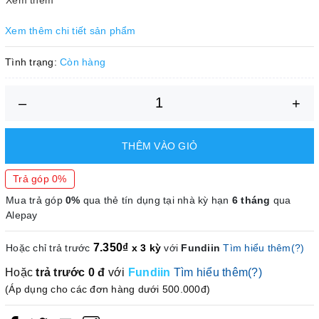
Đóng
20 Cái/Hộp, 6 Hộp/Thùng
gói
Xem thêm chi tiết sản phẩm
Sử dụng trong môi trường y tế, tẩy rửa. Có thể sử
Tình trạng:
Còn hàng
Ứng
dụng trong ngành công nghiệp Dầu khí, khai
dụng
khoáng và sản xuất tổng hợp
–
+
THÊM VÀO GIỎ
Trả góp 0%
Mua trả góp
0%
qua thẻ tín dụng tại nhà kỳ hạn
6 tháng
qua
Alepay
7.350₫
Hoặc chỉ trả trước
x 3 kỳ
với
Fundiin
Tìm hiểu thêm(?)
Hoặc
trả trước
0 đ
với
Fundiin
Tìm hiểu thêm(?)
(Áp dụng cho các đơn hàng dưới 500.000đ)