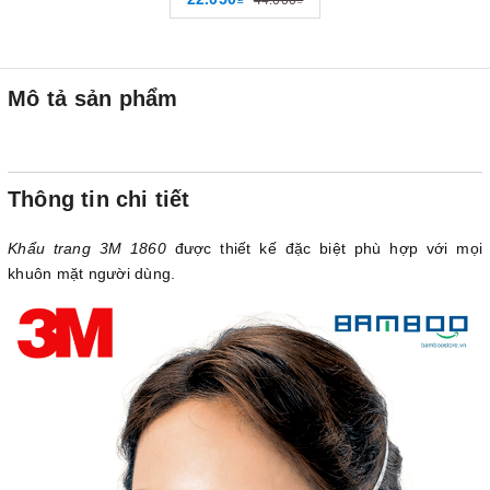
44.000₫
qua đầu, FDA -
NIOSH N95, Màu
xanh, XA010000538
Mô tả sản phẩm
Thông tin chi tiết
Khẩu trang 3M 1860
được thiết kế đặc biệt phù hợp với mọi
khuôn mặt người dùng.