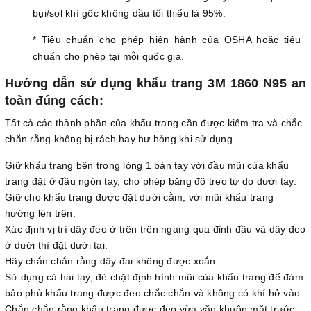
bụi/sol khí gốc không dầu tối thiểu là 95%.
* Tiêu chuẩn cho phép hiện hành của OSHA hoặc tiêu
chuẩn cho phép tại mỗi quốc gia.
Hướng dẫn sử dụng khẩu trang 3M 1860 N95 an
toàn đúng cách:
Tất cả các thành phần của khẩu trang cần được kiểm tra và chắc
chắn rằng không bị rách hay hư hỏng khi sử dụng
Giữ khẩu trang bên trong lòng 1 bàn tay với đầu mũi của khẩu
trang đặt ở đầu ngón tay, cho phép băng đô treo tự do dưới tay.
Giữ cho khẩu trang được đặt dưới cằm, với mũi khẩu trang
hướng lên trên.
Xác định vị trí dây đeo ở trên trên ngang qua đỉnh đầu và dây đeo
ở dưới thì đặt dưới tai.
Hãy chắn chắn rằng dây đai không được xoắn.
Sử dụng cả hai tay, đè chặt định hình mũi của khẩu trang để đảm
bảo phù khẩu trang được đeo chắc chắn và không có khí hở vào.
Chắn chắn rằng khẩu trang được đeo vừa vặn khuôn mặt trước