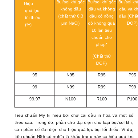
Bụi/sol khí gốc
Bụi/sol khí gốc
Bụi/sol khi
Hiệu
không dầu
dầu và không
dầu và k
quả lọc
(chất thử 0.3
dầu có nồng
dầu (Chất
tối thiểu
μm NaCl)
độ không quá
DOP)
(%)
10 lần tiêu
chuẩn cho
phép*
(Chất thử
DOP)
95
N95
R95
P95
99
N99
R99
P99
99.97
N100
R100
P100
Tiêu chuẩn Mỹ kí hiệu bởi chữ cái đầu in hoa và một số
theo sau. Trong đó, phần chữ đại diện cho loại bụi/sol khí,
còn phần số đại diện cho hiệu quả lọc bụi tối thiểu. Ví dụ,
tiêu chuẩn N95 có nghĩa là khẩu trang này có hiệu quả lọc