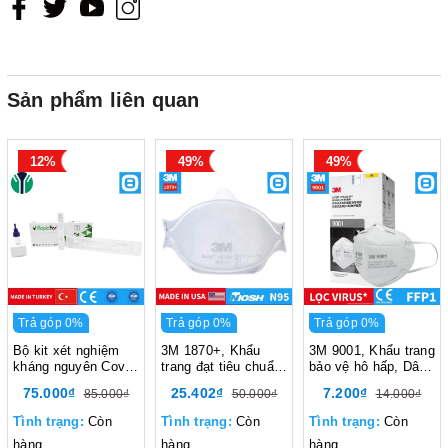
Sản phẩm liên quan
12%
49%
49%
Trả góp 0%
Trả góp 0%
Trả góp 0%
Bộ kit xét nghiệm
3M 1870+, Khẩu
3M 9001, Khẩu trang
kháng nguyên Covid
trang đạt tiêu chuẩn
bảo vệ hô hấp, Dây
RapidFor SARS-
N95 NIOSH lọc 95%
đeo qua tai, P1, Màu
75.000₫
25.402₫
7.200₫
85.000₫
50.000₫
14.000₫
CoV-2 Rapid Antigen
bụi mịn, mầm bệnh,
trắng, XH003897556
Test (VSCD02), Thổ
virus trong không
Tình trạng:
Còn
Tình trạng:
Còn
Tình trạng:
Còn
Nhỉ Kỳ
khí, Màu trắng
hàng
hàng
hàng