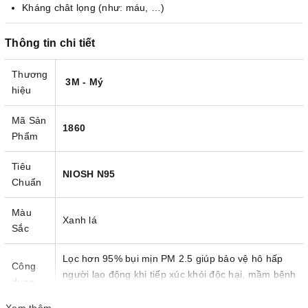
Kháng chât lọng (như: máu, …)
Thông tin chi tiết
Thương
3M - Mý
hiệu
Mã Sản
1860
Phẩm
Tiêu
NIOSH N95
Chuẩn
Màu
Xanh lá
Sắc
Lọc hơn 95% bụi mịn PM 2.5 giúp bảo vệ hô hấp
Công
người lao động khi tiếp xúc khói độc hại, mầm bệnh
dụng
trong không khí, virus.
Xem thêm